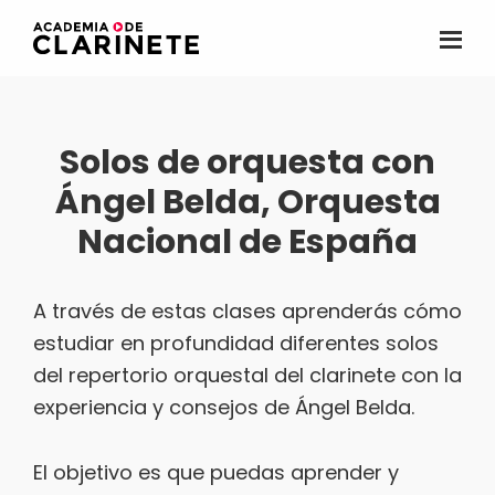
Saltar
al
Academia
La
contenido
de
primera
clarinete
principal
academia
Solos de orquesta con
de
Ángel Belda, Orquesta
clarinete
online
Nacional de España
para
hispanohablantes
A través de estas clases aprenderás cómo
estudiar en profundidad diferentes solos
del repertorio orquestal del clarinete con la
experiencia y consejos de Ángel Belda.
El objetivo es que puedas aprender y