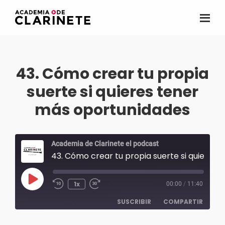
Saltar
al
Academia
La
contenido
de
primera
clarinete
principal
academia
43. Cómo crear tu propia
de
suerte si quieres tener
clarinete
online
más oportunidades
para
hispanohablantes
Academia de Clarinete el podcast
43. Cómo crear tu propia suerte si quieres tener más oportunidades
Reproducir
1x
00:00
/
11:40
episodio
SUSCRIBIR
COMPARTIR