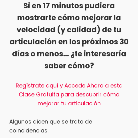
COMPAR
Si en 17 minutos pudiera
TIR
FEED RSS
mostrarte cómo mejorar la
ENLACE
velocidad (y calidad) de tu
INCRUST
AR
articulación en los próximos 30
días o menos… ¿te interesaría
saber cómo?
Regístrate aquí y Accede Ahora a esta
Clase Gratuita para descubrir cómo
mejorar tu articulación
Algunos dicen que se trata de
coincidencias.