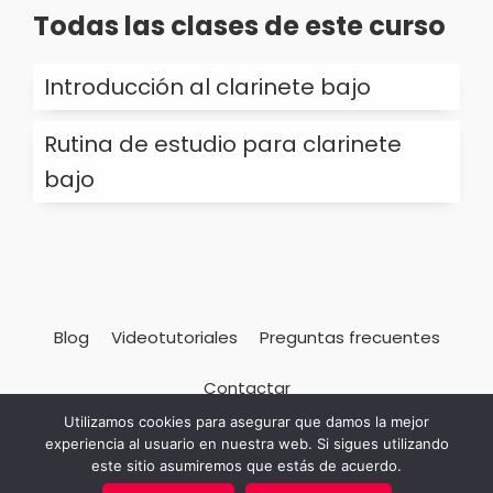
Todas las clases de este curso
Introducción al clarinete bajo
Rutina de estudio para clarinete
bajo
Blog
Videotutoriales
Preguntas frecuentes
Contactar
Utilizamos cookies para asegurar que damos la mejor
Academia de clarinete © 2026 · Made with
by
experiencia al usuario en nuestra web. Si sigues utilizando
Bicicleta Studio
|
Aviso legal
·
Política de
este sitio asumiremos que estás de acuerdo.
privacidad
·
Política de cookies
·
Condiciones de