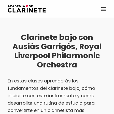
Saltar
al
Academia
La
contenido
de
primera
clarinete
principal
academia
Clarinete bajo con
de
Ausiàs Garrigós, Royal
clarinete
online
Liverpool Philarmonic
para
Orchestra
hispanohablantes
En estas clases aprenderás los
fundamentos del clarinete bajo, cómo
iniciarte con este instrumento y cómo
desarrollar una rutina de estudio para
convertirte en un clarinetista más