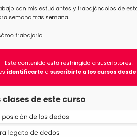
trabajo con mis estudiantes y trabajándolos de est
ora semana tras semana.
ómo trabajarlo.
Este contenido está restringido a suscriptores.
es
identificarte
o
suscribirte a los cursos desde
 clases de este curso
y posición de los dedos
ara legato de dedos