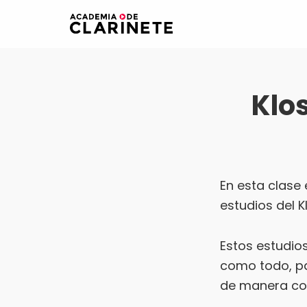
Saltar
Saltar
a
al
Academia
La
la
contenido
de
primera
clarinete
navegación
principal
academia
principal
Klo
de
clarinete
online
para
hispanohablantes
En esta clase 
estudios del K
Estos estudios
como todo, pa
de manera cor