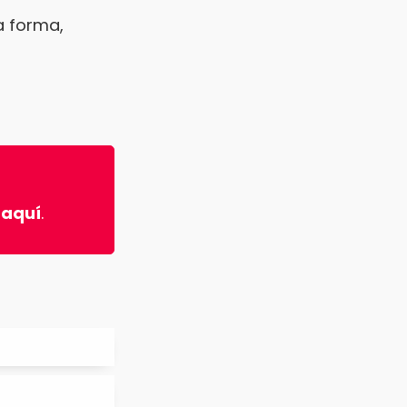
a forma,
 aquí
.