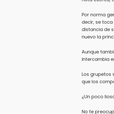
Por norma gene
decir, se toca
distancia de s
nuevo la princ
Aunque tambié
intercambia en
Los grupetos 
que los compo
¿Un poco lios
No te preocu