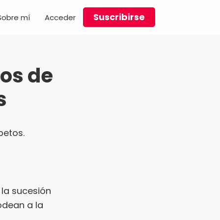
Suscribirse
Sobre mí
Acceder
ios de
s
petos.
 la sucesión
odean a la