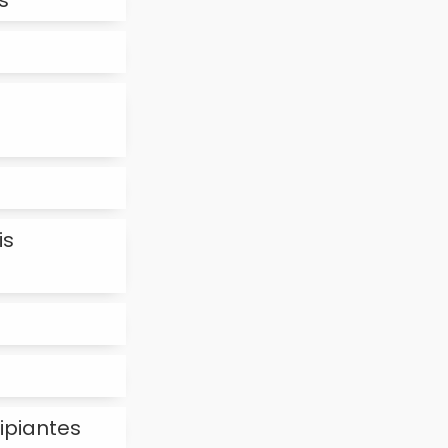
s
is
cipiantes