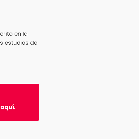
rito en la
os estudios de
 aquí
.