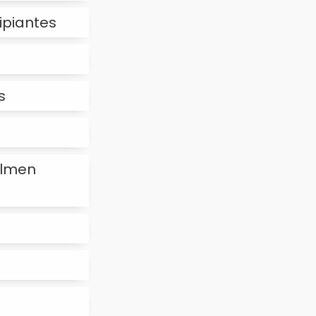
cipiantes
s
almen