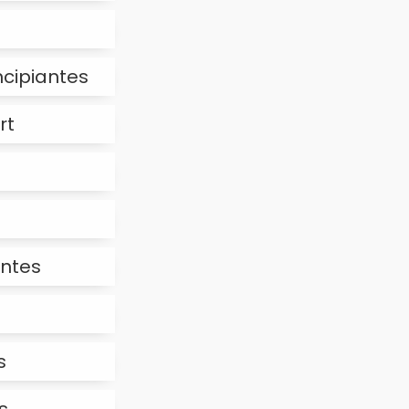
ncipiantes
rt
antes
s