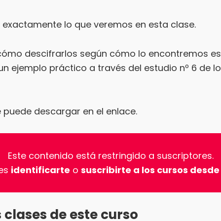
 exactamente lo que veremos en esta clase.
ómo descifrarlos según cómo lo encontremos esc
un ejemplo práctico a través del estudio nº 6 de l
e puede descargar en el enlace.
Este contenido está restringido a suscriptores.
es
identificarte
o
suscribirte a los cursos desde
 clases de este curso