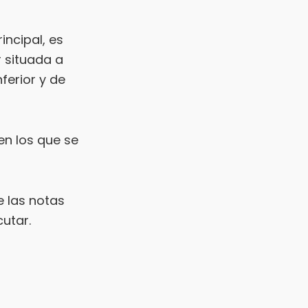
incipal, es
r situada a
ferior y de
en los que se
e las notas
tar.​