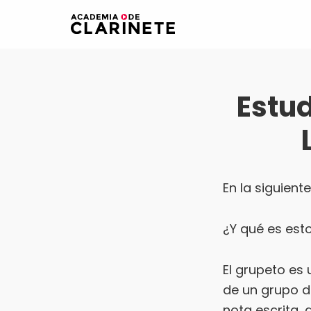
Saltar
Saltar
a
al
Academia
La
la
contenido
de
primera
clarinete
navegación
principal
academia
principal
Estud
de
clarinete
online
para
hispanohablantes
En la siguient
¿Y qué es est
El grupeto es
de un grupo d
nota escrita, 