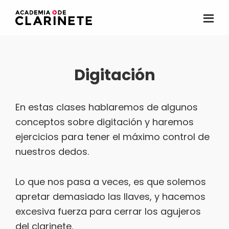
Saltar
al
Academia
La
contenido
de
primera
clarinete
principal
academia
Digitación
de
clarinete
online
En estas clases hablaremos de algunos
para
conceptos sobre digitación y haremos
hispanohablantes
ejercicios para tener el máximo control de
nuestros dedos.
Lo que nos pasa a veces, es que solemos
apretar demasiado las llaves, y hacemos
excesiva fuerza para cerrar los agujeros
del clarinete.